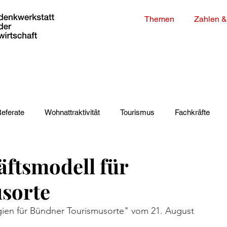
Themen
Zahlen &
eferate
Wohnattraktivität
Tourismus
Fachkräfte
gien
Gesundheit
COVID-19
Bevölkerung
äftsmodell für
sorte
egien für Bündner Tourismusorte" vom 21. August 