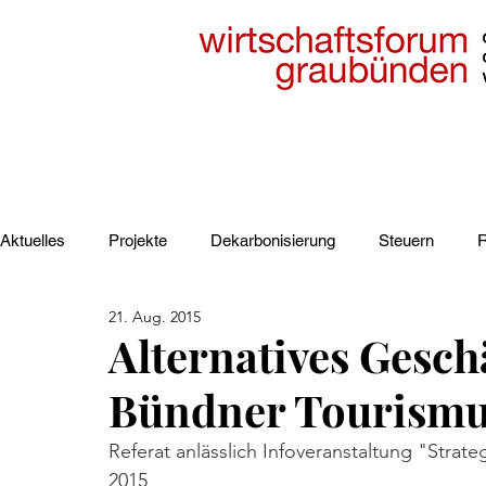
Aktuelles
Projekte
Dekarbonisierung
Steuern
R
21. Aug. 2015
Elektrizität
Industrie
Verkehr
Regionale Strate
Alternatives Gesch
Bündner Tourismu
Referat anlässlich Infoveranstaltung "Strat
2015