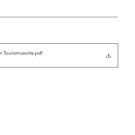
____________________________________________
er Tourismusorte
.pdf