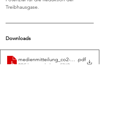
Treibhausgase. 
Downloads
medienmitteilung_co2-neutraler-tourismus
.pdf
PDF herunterladen • 57KB
Kontakt
Wirtschaftsforum Graubünden
Poststrasse 3
7000 Chur
Tel. +41 (0)81 253 34 34
info@wirtschaftsforum-gr.ch
Datenschutz