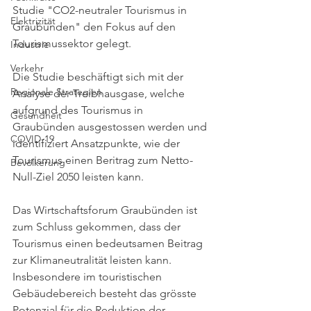
Studie "CO2-neutraler Tourismus in 
Elektrizität
Graubünden" den Fokus auf den 
Tourismussektor gelegt.
Industrie
Verkehr
Die Studie beschäftigt sich mit der 
Regionale Strategien
Analyse der Treibhausgase, welche 
aufgrund des Tourismus in 
Gesundheit
Graubünden ausgestossen werden und 
COVID-19
identifiziert Ansatzpunkte, wie der 
Tourismus einen Beritrag zum Netto-
Bevölkerung
Null-Ziel 2050 leisten kann.
Das Wirtschaftsforum Graubünden ist 
zum Schluss gekommen, dass der 
Tourismus einen bedeutsamen Beitrag 
zur Klimaneutralität leisten kann. 
Insbesondere im touristischen 
Gebäudebereich besteht das grösste 
Potenzial für die Reduktion der 