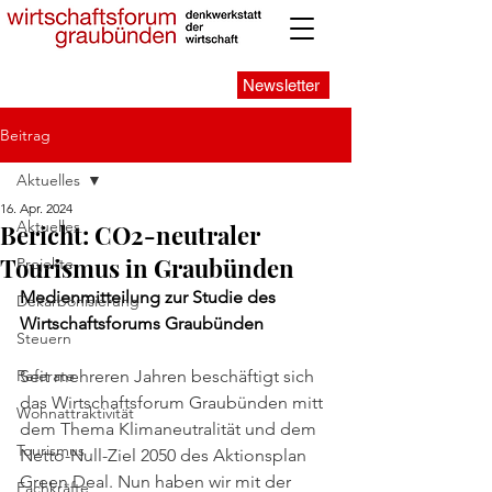
Newsletter
Beitrag
Aktuelles
16. Apr. 2024
Aktuelles
Bericht: CO2-neutraler
Tourismus in Graubünden
Projekte
Medienmitteilung zur Studie des 
Dekarbonisierung
Wirtschaftsforums Graubünden
Steuern
Referate
Seit mehreren Jahren beschäftigt sich 
das Wirtschaftsforum Graubünden mitt 
Wohnattraktivität
dem Thema Klimaneutralität und dem 
Tourismus
Netto-Null-Ziel 2050 des Aktionsplan 
Green Deal. Nun haben wir mit der 
Fachkräfte