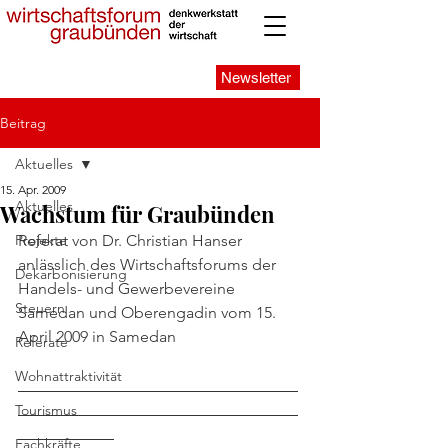
Newsletter
Beitrag
Aktuelles
15. Apr. 2009
Aktuelles
Wachstum für Graubünden
Projekte
Referat von Dr. Christian Hanser 
anlässlich des Wirtschaftsforums der 
Dekarbonisierung
Handels- und Gewerbevereine 
Steuern
Samedan und Oberengadin vom 15. 
April 2009 in Samedan
Referate
Wohnattraktivität
___________________________________
___________________________________
Tourismus
____________
Fachkräfte