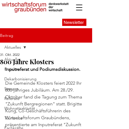
Newsletter
Beitrag
Aktuelles
31. Okt. 2022
Aktuelles
800 Jahre Klosters
Projekte
Inputreferat und Podiumsdiskussion.
Dekarbonisierung
Die Gemeinde Klosters feiert 2022 Ihr 
Steuern
800-jähriges Jubiläum. Am 28./29. 
Oktober fand die Tagung zum Thema 
Referate
"Zukunft Bergregionen" statt. Brigitte 
Wohnattraktivität
Küng, Co-Geschäftsführerin des 
Wirtschaftsforum Graubündens, 
Tourismus
präsentierte am Inputreferat "Zukunft 
Fachkräfte