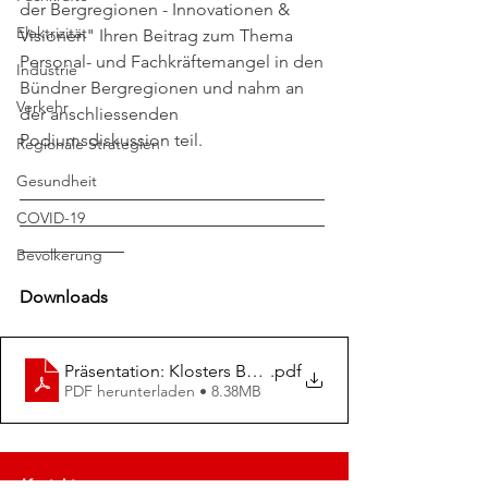
der Bergregionen - Innovationen & 
Elektrizität
Visionen" Ihren Beitrag zum Thema 
Personal- und Fachkräftemangel in den 
Industrie
Bündner Bergregionen und nahm an 
Verkehr
der anschliessenden 
Podiumsdiskussion teil.
Regionale Strategien
Gesundheit
___________________________________
COVID-19
___________________________________
____________
Bevölkerung
Downloads
Präsentation: Klosters Bevölkerungsentwicklung und A
.pdf
PDF herunterladen • 8.38MB
Kontakt