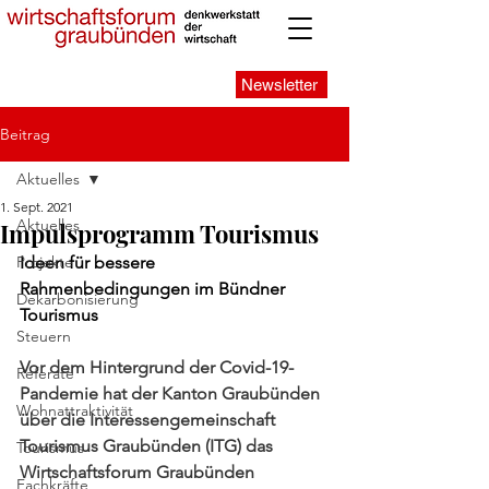
Newsletter
Beitrag
Aktuelles
1. Sept. 2021
Aktuelles
Impulsprogramm Tourismus
Projekte
Ideen für bessere 
Rahmenbedingungen im Bündner 
Dekarbonisierung
Tourismus
Steuern
Vor dem Hintergrund der Covid-19-
Referate
Pandemie hat der Kanton Graubünden 
Wohnattraktivität
über die Interessengemeinschaft 
Tourismus Graubünden (ITG) das 
Tourismus
Wirtschaftsforum Graubünden 
Fachkräfte