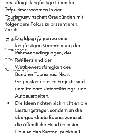
beauftragt, langfristige Ideen für 
Elektrizität
Impulsmassnahmen in der 
Tourismuswirtschaft Graubünden mit 
Industrie
folgendem Fokus zu präsentieren.
Verkehr
Die Ideen führen zu einer 
Regionale Strategien
langfristigen Verbesserung der 
Gesundheit
Rahmenbedingungen, der 
COVID-19
Resilienz und der 
Wettbewerbsfähigkeit des 
Bevölkerung
Bündner Tourismus. Nicht 
Gegenstand dieses Projekts sind 
unmittelbare Unterstützungs- und 
Aufbauarbeiten.
Die Ideen richten sich nicht an die 
Leistungsträger, sondern an die 
übergeordnete Ebene, zumeist 
die öffentliche Hand (in erster 
Linie an den Kanton, punktuell 